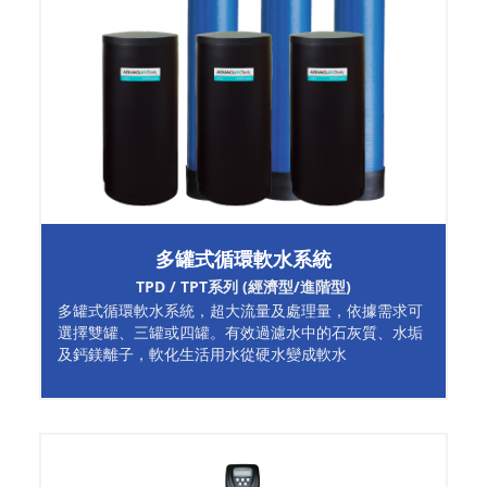
多罐式循環軟水系統
TPD / TPT系列 (經濟型/進階型)
多罐式循環軟水系統，超大流量及處理量，依據需求可
選擇雙罐、三罐或四罐。有效過濾水中的石灰質、水垢
及鈣鎂離子，軟化生活用水從硬水變成軟水