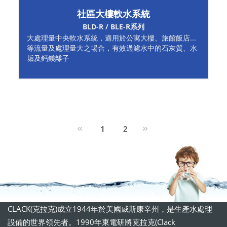
社區大樓軟水系統
BLD-R / BLE-R系列
大處理量中央軟水系統，適用於公寓大樓、旅館飯店...
等流量及處理量大之場合，有效過濾水中的石灰質、水
垢及鈣鎂離子
Previous
Next
«
»
1
2
CLACK(克拉克)成立1944年於美國威斯康辛州，是生產水處理
設備的世界領先者。1990年東電研將克拉克(Clack