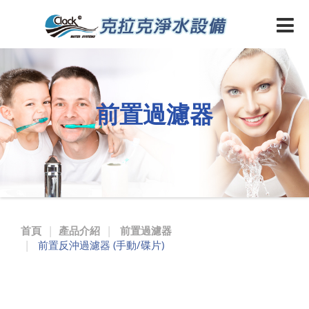
PFE-
300D
碟
片
前置過濾器
型
前
置
過
濾
首頁
產品介紹
前置過濾器
前置反沖過濾器 (手動/碟片)
器