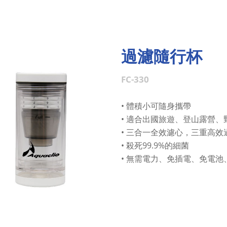
過濾隨行杯
FC-330
• 體積小可隨身攜帶
• 適合出國旅遊、登山露營、
• 三合一全效濾心，三重高效
• 殺死99.9%的細菌
• 無需電力、免插電、免電池