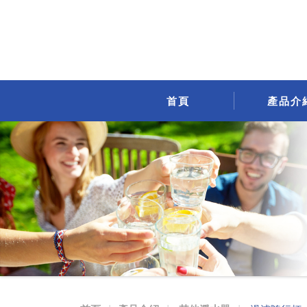
FC-
330
過
濾
首頁
產品介
隨
行
杯