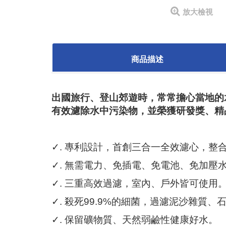
放大檢視
商品描述
出國旅行、登山郊遊時，常常擔心當地的水
有效濾除水中污染物，並榮獲研發獎、精
✓
. 專利設計，首創三合一全效濾心，
✓
. 無需電力、免插電、免電池、免加壓
✓
. 三重高效過濾，室內、戶外皆可使用
✓
. 殺死99.9%的細菌，過濾泥沙雜質
✓
. 保留礦物質、天然弱鹼性健康好水。