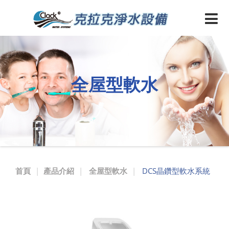
晶
鑽
型
軟
全屋型軟水
水
機
首頁
產品介紹
全屋型軟水
DCS晶鑽型軟水系統