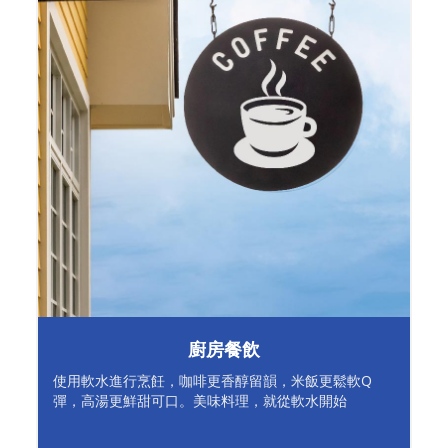
廚房餐飲
使用軟水進行烹飪，咖啡更香醇留韻，米飯更鬆軟Q
彈，高湯更鮮甜可口。美味料理，就從軟水開始