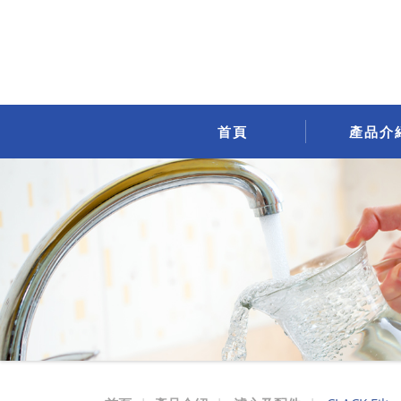
CLACK
Filter-
Ag
Plus
首頁
產品介
A8014
.
A8023
克
拉
克
過
濾