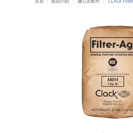
首頁
產品介紹
濾心及配件
CLACK Filt
濾
料