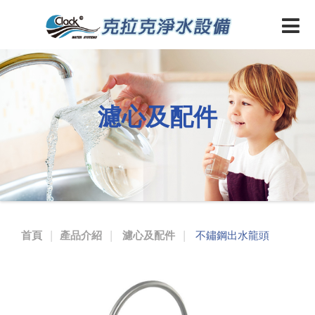
SUS
LF
無
鉛
濾心及配件
認
證
不
鏽
鋼
首頁
產品介紹
濾心及配件
不鏽鋼出水龍頭
出
水
龍