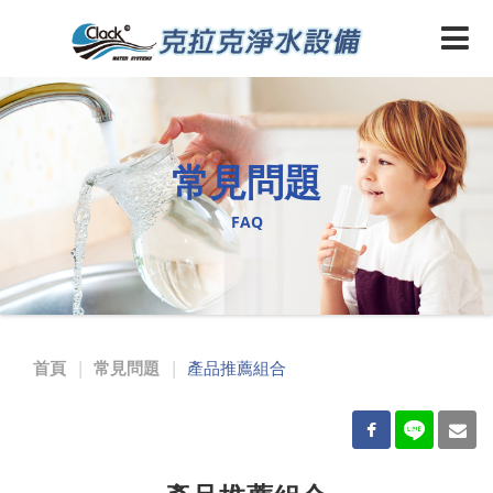
全
戶
軟
水
常見問題
機
FAQ
推
薦
|
全
首頁
常見問題
產品推薦組合
戶
5
淨
水