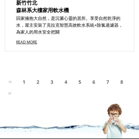
新竹竹北
森林系大樓家用軟水機
回家擁抱大自然，是沉澱心靈的居所。享受自然乾淨的
水，屋主安裝了克拉克智慧高效軟水系統+除氯過濾器，
為家人的用水安全把關
READ MORE
Previous
«
1
2
3
4
5
6
7
8
Next
»